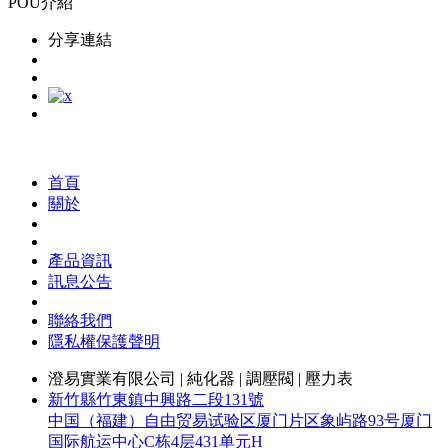
POU介紹
分享連結
首頁
關於
產品資訊
訊息公告
聯絡我們
隱私權保護聲明
澄易實業有限公司 | 純化器 | 調壓閥 | 壓力表
新竹縣竹東鎮中興路二段131號
中国（福建）自由贸易试验区厦门片区象屿路93号厦门
国际航运中心C栋4层431单元H