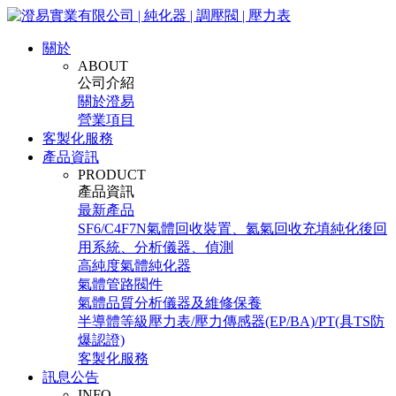
關於
ABOUT
公司介紹
關於澄易
營業項目
客製化服務
產品資訊
PRODUCT
產品資訊
最新產品
SF6/C4F7N氣體回收裝置、氦氣回收充填純化後回
用系統、分析儀器、偵測
高純度氣體純化器
氣體管路閥件
氣體品質分析儀器及維修保養
半導體等級壓力表/壓力傳感器(EP/BA)/PT(具TS防
爆認證)
客製化服務
訊息公告
INFO