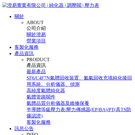
關於
ABOUT
公司介紹
關於澄易
營業項目
客製化服務
產品資訊
PRODUCT
產品資訊
最新產品
SF6/C4F7N氣體回收裝置、氦氣回收充填純化後回
用系統、分析儀器、偵測
高純度氣體純化器
氣體管路閥件
氣體品質分析儀器及維修保養
半導體等級壓力表/壓力傳感器(EP/BA)/PT(具TS防
爆認證)
客製化服務
訊息公告
INFO