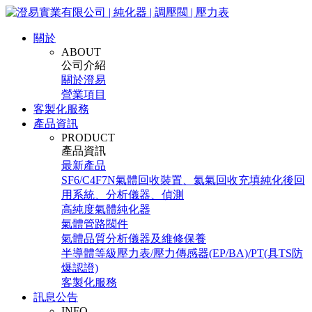
關於
ABOUT
公司介紹
關於澄易
營業項目
客製化服務
產品資訊
PRODUCT
產品資訊
最新產品
SF6/C4F7N氣體回收裝置、氦氣回收充填純化後回
用系統、分析儀器、偵測
高純度氣體純化器
氣體管路閥件
氣體品質分析儀器及維修保養
半導體等級壓力表/壓力傳感器(EP/BA)/PT(具TS防
爆認證)
客製化服務
訊息公告
INFO