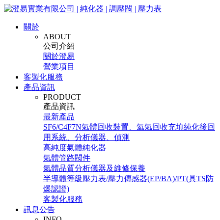
關於
ABOUT
公司介紹
關於澄易
營業項目
客製化服務
產品資訊
PRODUCT
產品資訊
最新產品
SF6/C4F7N氣體回收裝置、氦氣回收充填純化後回
用系統、分析儀器、偵測
高純度氣體純化器
氣體管路閥件
氣體品質分析儀器及維修保養
半導體等級壓力表/壓力傳感器(EP/BA)/PT(具TS防
爆認證)
客製化服務
訊息公告
INFO